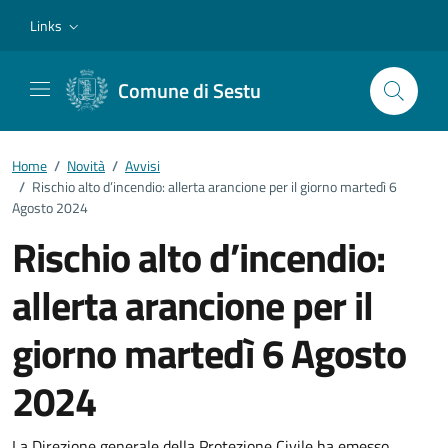
Vai ai contenuti
Vai al footer
Links
Comune di Sestu
Home
/
Novità
/
Avvisi
/
Rischio alto d’incendio: allerta arancione per il giorno martedì 6
Agosto 2024
Rischio alto d’incendio:
allerta arancione per il
giorno martedì 6 Agosto
2024
La Direzione generale della Protezione Civile ha emesso