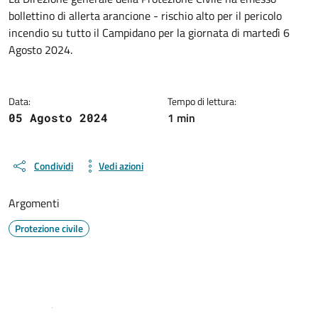
Dettagli della notizia
bollettino di allerta arancione - rischio alto per il pericolo
incendio su tutto il Campidano per la giornata di martedì 6
Agosto 2024.
Data:
Tempo di lettura:
1 min
05 Agosto 2024
Condividi
Vedi azioni
Argomenti
Protezione civile