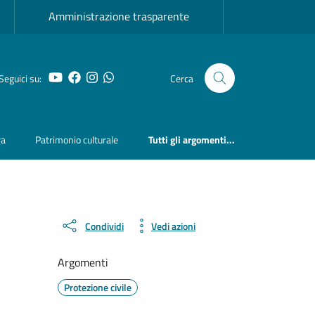
Amministrazione trasparente
YouTube
Facebook
Instagram
Whatsapp
Seguici su:
Cerca
ra
Patrimonio culturale
Tutti gli argomenti...
Condividi
Vedi azioni
Argomenti
Protezione civile