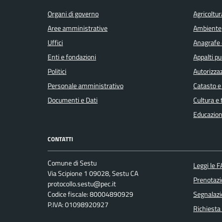
Organi di governo
Agricoltur
Aree amministrative
Ambiente
Uffici
Anagrafe e
Enti e fondazioni
Appalti pu
Politici
Autorizzaz
Personale amministrativo
Catasto e
Documenti e Dati
Cultura e
Educazion
CONTATTI
Comune di Sestu
Leggi le 
Via Scipione 1 09028, Sestu CA
Prenotaz
protocollo.sestu@pec.it
Codice fiscale: 80004890929
Segnalazi
P.IVA: 01098920927
Richiesta