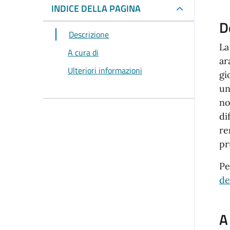
INDICE DELLA PAGINA
D
Descrizione
La
A cura di
ar
Ulteriori informazioni
gi
un
no
di
re
pr
Pe
de
A