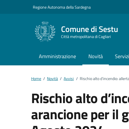
Vai ai contenuti
Vai al footer
Regione Autonoma della Sardegna
Comune di Sestu
Città metropolitana di Cagliari
Amministrazione
Novità
Serviz
Home
/
Novità
/
Avvisi
/
Rischio alto d’incendio: alle
Rischio alto d’inc
arancione per il