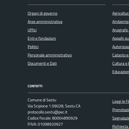
Organi di governo
Agricoltur
Aree amministrative
Ambiente
Uffici
Anagrafe e
Enti e fondazioni
Appalti pu
Politici
Autorizzaz
Personale amministrativo
Catasto e
Documenti e Dati
Cultura e
Educazion
CONTATTI
Comune di Sestu
Leggi le 
Via Scipione 1 09028, Sestu CA
Prenotaz
protocollo.sestu@pec.it
Codice fiscale: 80004890929
Segnalazi
P.IVA: 01098920927
Richiesta