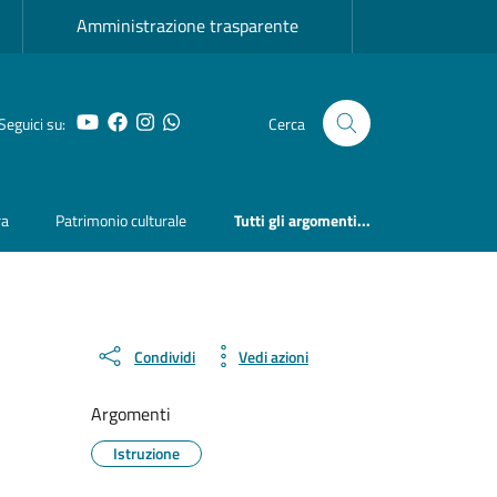
Amministrazione trasparente
YouTube
Facebook
Instagram
Whatsapp
Seguici su:
Cerca
ra
Patrimonio culturale
Tutti gli argomenti...
Condividi
Vedi azioni
Argomenti
Istruzione