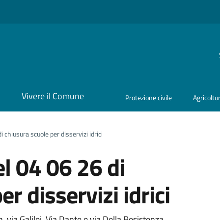
i
Vivere il Comune
Protezione civile
Agricoltu
chiusura scuole per disservizi idrici
l 04 06 26 di
r disservizi idrici
, via Galilei, Via Dante e via Della Resistenza