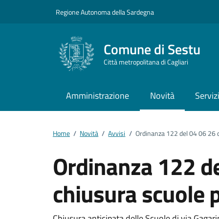
Vai ai contenuti
Vai al footer
Regione Autonoma della Sardegna
Comune di Sestu
Città metropolitana di Cagliari
Amministrazione
Novità
Serviz
Home
/
Novità
/
Avvisi
/
Ordinanza 122 del 04 06 26 di 
Ordinanza 122 de
chiusura scuole pe
Chiusura anticipata delle Scuole di via Gagarin