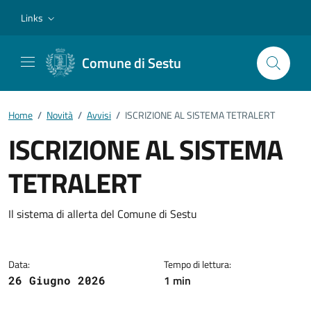
Vai ai contenuti
Vai al footer
Links
Comune di Sestu
Home
/
Novità
/
Avvisi
/
ISCRIZIONE AL SISTEMA TETRALERT
ISCRIZIONE AL SISTEMA
TETRALERT
Dettagli della notizia
Il sistema di allerta del Comune di Sestu
Data:
Tempo di lettura:
1 min
26 Giugno 2026