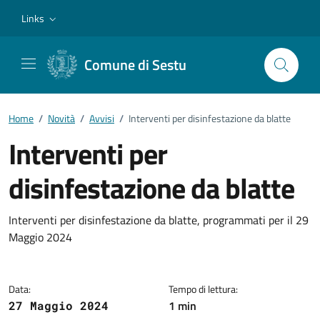
Vai ai contenuti
Vai al footer
Links
Comune di Sestu
Home
/
Novità
/
Avvisi
/
Interventi per disinfestazione da blatte
Interventi per
disinfestazione da blatte
Dettagli della notizia
Interventi per disinfestazione da blatte, programmati per il 29
Maggio 2024
Data:
Tempo di lettura:
1 min
27 Maggio 2024