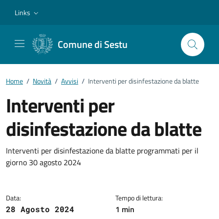
Vai ai contenuti
Vai al footer
Links
Comune di Sestu
Home
/
Novità
/
Avvisi
/
Interventi per disinfestazione da blatte
Interventi per
disinfestazione da blatte
Dettagli della notizia
Interventi per disinfestazione da blatte programmati per il
giorno 30 agosto 2024
Data:
Tempo di lettura:
1 min
28 Agosto 2024