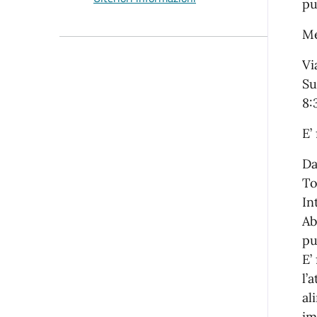
pu
Me
Vi
Su
8:
E’
Da
To
In
Ab
pu
E’
l’
al
im