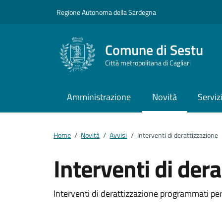
Vai ai contenuti
Vai al footer
Regione Autonoma della Sardegna
Comune di Sestu
Città metropolitana di Cagliari
Amministrazione
Novità
Serviz
Home
/
Novità
/
Avvisi
/
Interventi di derattizzazione
Interventi di der
Dettagli della notizi
Interventi di derattizzazione programmati pe