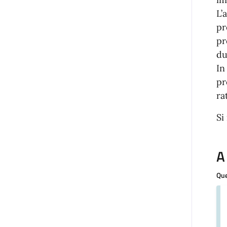
L’
pr
pr
du
In
pr
ra
Si
A
Que