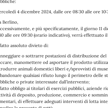
bbliche:
rcoledì 4 dicembre 2024, dalle ore 08:30 alle ore 10:
a Berlino,
ccessivamente, e più specificatamente, il giorno 11 d
30 alle ore 09:30 (orario indicativo), verrà effettuato i
 fatto assoluto divieto di:
nneggiare o sottrarre postazioni di distribuzione del 
ccare, manomettere od asportare il prodotto utilizz
trodurre animali domestici liberi e/sprovvisti di muse
bandonare qualsiasi rifiuto lungo il perimetro delle st
bbliche o private interessate dall’intervento;
 fatto obbligo ai titolari di esercizi pubblici, aziende r
attività di deposito, produzione, commercio e sommini
imentari, di effettuare adeguati interventi di lotta int
pedire la presenta di ratti;