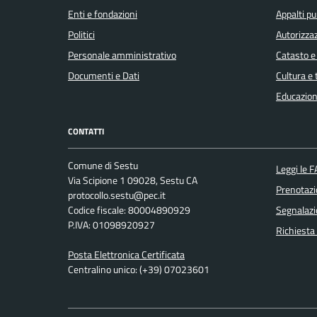
Enti e fondazioni
Appalti pu
Politici
Autorizzaz
Personale amministrativo
Catasto e
Documenti e Dati
Cultura e
Educazion
CONTATTI
Comune di Sestu
Leggi le 
Via Scipione 1 09028, Sestu CA
Prenotaz
protocollo.sestu@pec.it
Codice fiscale: 80004890929
Segnalazi
P.IVA: 01098920927
Richiesta
Posta Elettronica Certificata
Centralino unico: (+39) 07023601