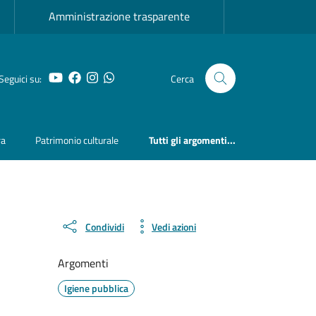
Amministrazione trasparente
YouTube
Facebook
Instagram
Whatsapp
Seguici su:
Cerca
ra
Patrimonio culturale
Tutti gli argomenti...
Condividi
Vedi azioni
Argomenti
Igiene pubblica