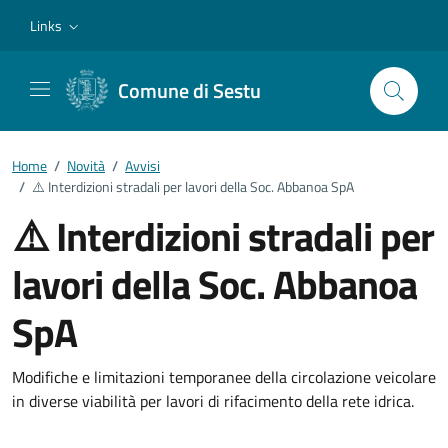
Vai ai contenuti
Vai al footer
Links
Comune di Sestu
Home
/
Novità
/
Avvisi
/
⚠️ Interdizioni stradali per lavori della Soc. Abbanoa SpA
⚠️ Interdizioni stradali per
lavori della Soc. Abbanoa
SpA
Dettagli della notizia
Modifiche e limitazioni temporanee della circolazione veicolare
in diverse viabilità per lavori di rifacimento della rete idrica.