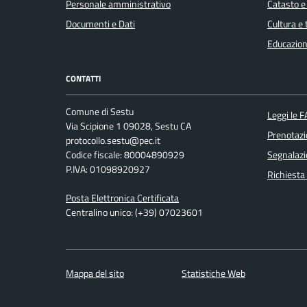
Personale amministrativo
Catasto e
Documenti e Dati
Cultura e
Educazion
CONTATTI
Comune di Sestu
Leggi le 
Via Scipione 1 09028, Sestu CA
Prenotaz
protocollo.sestu@pec.it
Codice fiscale: 80004890929
Segnalazi
P.IVA: 01098920927
Richiesta
Posta Elettronica Certificata
Centralino unico: (+39) 07023601
Mappa del sito
Statistiche Web