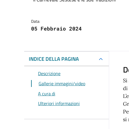
Dettagli della notizi
Data:
05 Febbraio 2024
INDICE DELLA PAGINA
D
Descrizione
Si
Gallerie immagini/video
di
A cura di
L’
Ulteriori informazioni
Gr
Pe
si