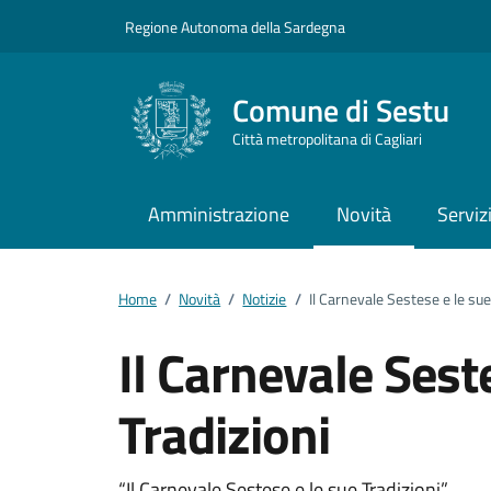
Vai ai contenuti
Vai al footer
Regione Autonoma della Sardegna
Comune di Sestu
Città metropolitana di Cagliari
Amministrazione
Novità
Serviz
Home
/
Novità
/
Notizie
/
Il Carnevale Sestese e le sue
Il Carnevale Sest
Tradizioni
“Il Carnevale Sestese e le sue Tradizioni”