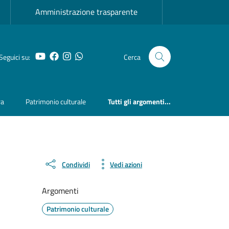
Amministrazione trasparente
YouTube
Facebook
Instagram
Whatsapp
Seguici su:
Cerca
ra
Patrimonio culturale
Tutti gli argomenti...
Condividi
Vedi azioni
Argomenti
Patrimonio culturale