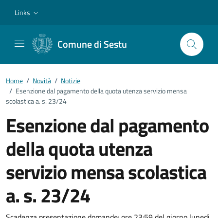
Vai ai contenuti
Vai al footer
Links
Comune di Sestu
Home
/
Novità
/
Notizie
/
Esenzione dal pagamento della quota utenza servizio mensa
scolastica a. s. 23/24
Esenzione dal pagamento
della quota utenza
servizio mensa scolastica
a. s. 23/24
Scadenza presentazione domande: ore 23:59 del giorno lunedi