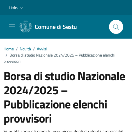
Vai ai contenuti
Vai al footer
Links
Comune di Sestu
Home
/
Novità
/
Avvisi
/
Borsa di studio Nazionale 2024/2025 – Pubblicazione elenchi
provvisori
Borsa di studio Nazionale
2024/2025 –
Pubblicazione elenchi
provvisori
Si pubblicano gli elenchi provvisori degli studenti ammissibili