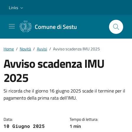
Vai ai contenuti
Vai al footer
Links
Comune di Sestu
Home
/
Novità
/
Avvisi
/
Avviso scadenza IMU 2025
Avviso scadenza IMU
2025
Dettagli della notizia
Si ricorda che il giorno 16 giugno 2025 scade il termine per il
pagamento della prima rata dell’IMU.
Data:
Tempo di lettura:
1 min
10 Giugno 2025