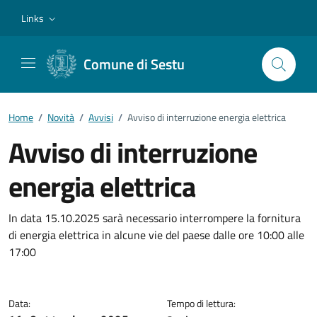
Vai ai contenuti
Vai al footer
Links
Comune di Sestu
Home
/
Novità
/
Avvisi
/
Avviso di interruzione energia elettrica
Avviso di interruzione
energia elettrica
Dettagli della notizia
In data 15.10.2025 sarà necessario interrompere la fornitura
di energia elettrica in alcune vie del paese dalle ore 10:00 alle
17:00
Data:
Tempo di lettura: