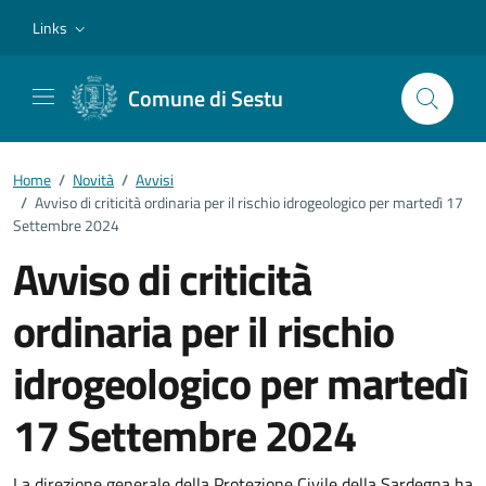
Vai ai contenuti
Vai al footer
Links
Comune di Sestu
Home
/
Novità
/
Avvisi
/
Avviso di criticità ordinaria per il rischio idrogeologico per martedì 17
Settembre 2024
Avviso di criticità
ordinaria per il rischio
idrogeologico per martedì
17 Settembre 2024
La direzione generale della Protezione Civile della Sardegna ha