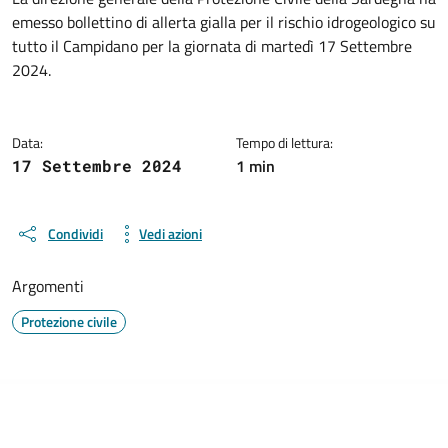
Dettagli della notizia
emesso bollettino di allerta gialla per il rischio idrogeologico su
tutto il Campidano per la giornata di martedì 17 Settembre
2024.
Data:
Tempo di lettura:
1 min
17 Settembre 2024
Condividi
Vedi azioni
Argomenti
Protezione civile