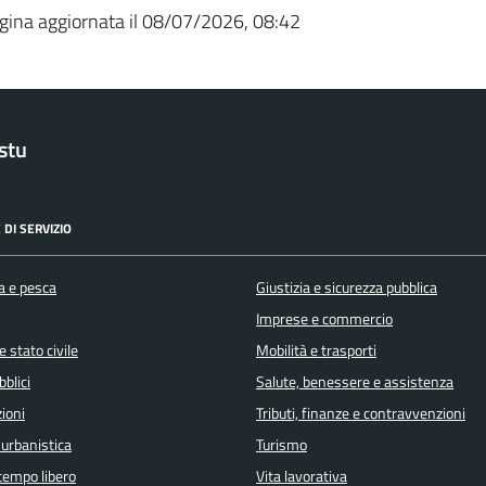
gina aggiornata il 08/07/2026, 08:42
stu
 DI SERVIZIO
a e pesca
Giustizia e sicurezza pubblica
Imprese e commercio
 stato civile
Mobilità e trasporti
bblici
Salute, benessere e assistenza
ioni
Tributi, finanze e contravvenzioni
 urbanistica
Turismo
 tempo libero
Vita lavorativa