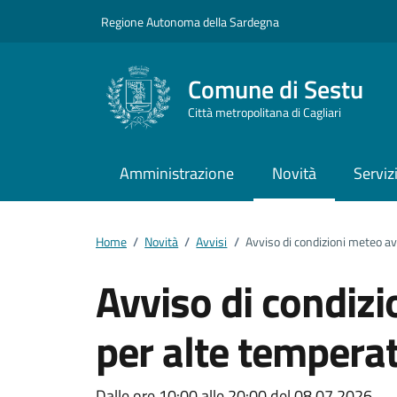
Vai ai contenuti
Vai al footer
Regione Autonoma della Sardegna
Comune di Sestu
Città metropolitana di Cagliari
Amministrazione
Novità
Serviz
Home
/
Novità
/
Avvisi
/
Avviso di condizioni meteo a
Avviso di condiz
per alte tempera
Dalle ore 10:00 alle 20:00 del 08.07.2026