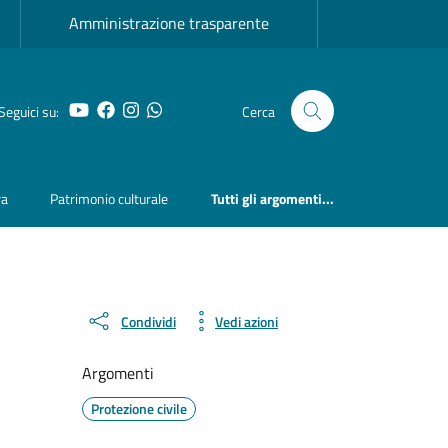
Amministrazione trasparente
YouTube
Facebook
Instagram
Whatsapp
Seguici su:
Cerca
ra
Patrimonio culturale
Tutti gli argomenti...
Condividi
Vedi azioni
Argomenti
Protezione civile