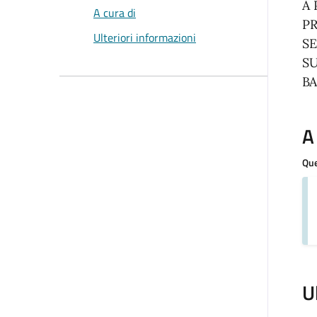
A 
A cura di
P
Ulteriori informazioni
S
S
B
A
Que
U