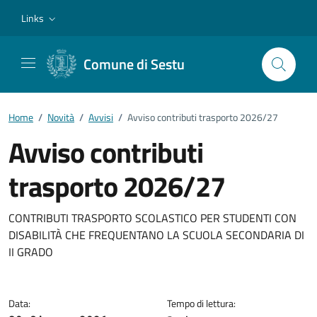
Vai ai contenuti
Vai al footer
Links
Comune di Sestu
Home
/
Novità
/
Avvisi
/
Avviso contributi trasporto 2026/27
Avviso contributi
trasporto 2026/27
Dettagli della notizia
CONTRIBUTI TRASPORTO SCOLASTICO PER STUDENTI CON
DISABILITÀ CHE FREQUENTANO LA SCUOLA SECONDARIA DI
II GRADO
Data:
Tempo di lettura: