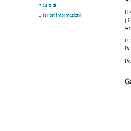
A cura di
Il
Ulteriori informazioni
(S
se
Il
Pa
Pe
G