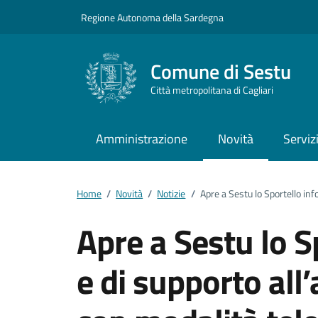
Vai ai contenuti
Vai al footer
Regione Autonoma della Sardegna
Comune di Sestu
Città metropolitana di Cagliari
Amministrazione
Novità
Serviz
Home
/
Novità
/
Notizie
/
Apre a Sestu lo Sportello inf
Apre a Sestu lo S
e di supporto all’