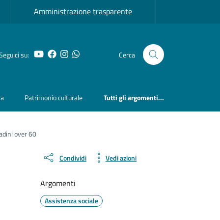
Amministrazione trasparente
YouTube
Facebook
Instagram
Whatsapp
Seguici su:
Cerca
ra
Patrimonio culturale
Tutti gli argomenti...
tadini over 60
Condividi
Vedi azioni
Argomenti
Assistenza sociale