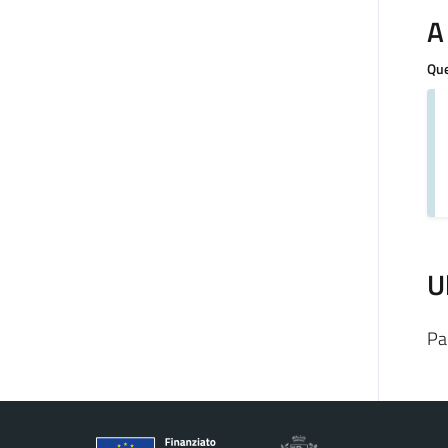
A
Que
U
Pa