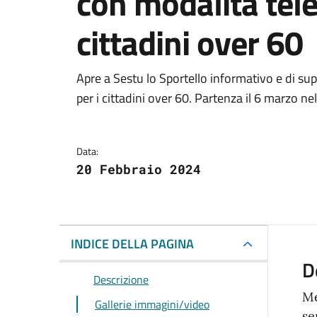
con modalità tele
cittadini over 60
Dettagli della notizi
Apre a Sestu lo Sportello informativo e di sup
per i cittadini over 60. Partenza il 6 marzo n
Data:
20 Febbraio 2024
INDICE DELLA PAGINA
D
Descrizione
Me
Gallerie immagini/video
se