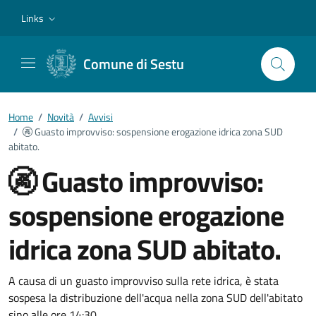
Vai ai contenuti
Vai al footer
Links
Comune di Sestu
Home
/
Novità
/
Avvisi
/
🚱 Guasto improvviso: sospensione erogazione idrica zona SUD
abitato.
🚱 Guasto improvviso:
sospensione erogazione
idrica zona SUD abitato.
Dettagli della notizia
A causa di un guasto improvviso sulla rete idrica, è stata
sospesa la distribuzione dell'acqua nella zona SUD dell'abitato
sino alle ore 14:30.