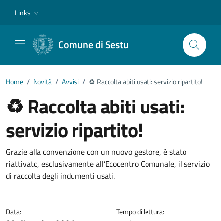
Vai ai contenuti
Vai al footer
Links
Comune di Sestu
Home
/
Novità
/
Avvisi
/
♻️ Raccolta abiti usati: servizio ripartito!
♻️ Raccolta abiti usati:
servizio ripartito!
Dettagli della notizia
Grazie alla convenzione con un nuovo gestore, è stato
riattivato, esclusivamente all’Ecocentro Comunale, il servizio
di raccolta degli indumenti usati.
Data:
Tempo di lettura: