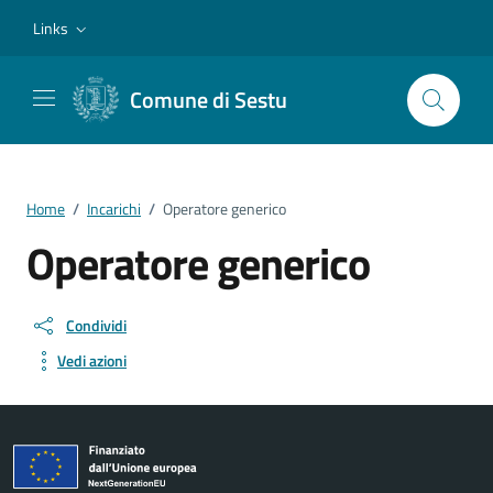
Vai ai contenuti
Vai al footer
Links
Comune di Sestu
Home
/
Incarichi
/
Operatore generico
Operatore generico
Condividi
Vedi azioni