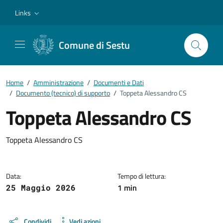
Vai ai contenuti
Vai al footer
Links
Comune di Sestu
Home
/
Amministrazione
/
Documenti e Dati
/
Documento (tecnico) di supporto
/
Toppeta Alessandro CS
Toppeta Alessandro CS
Dettagli del documento
Toppeta Alessandro CS
Data:
Tempo di lettura:
1 min
25 Maggio 2026
Condividi
Vedi azioni