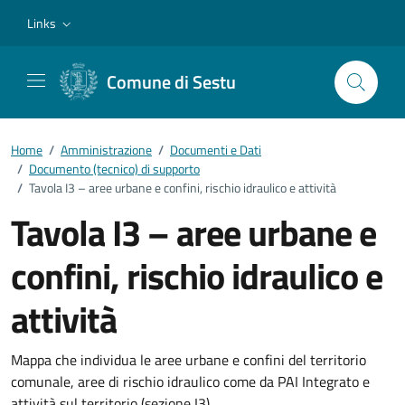
Vai ai contenuti
Vai al footer
Links
Comune di Sestu
Home
/
Amministrazione
/
Documenti e Dati
/
Documento (tecnico) di supporto
/
Tavola I3 – aree urbane e confini, rischio idraulico e attività
Tavola I3 – aree urbane e
confini, rischio idraulico e
attività
Dettagli del documento
Mappa che individua le aree urbane e confini del territorio
comunale, aree di rischio idraulico come da PAI Integrato e
attività sul territorio (sezione I3)