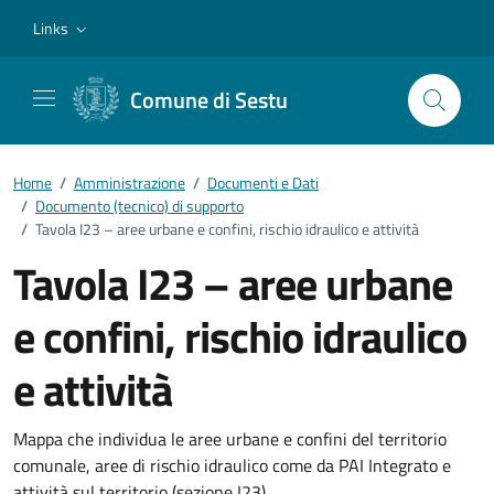
Vai ai contenuti
Vai al footer
Links
Comune di Sestu
Home
/
Amministrazione
/
Documenti e Dati
/
Documento (tecnico) di supporto
/
Tavola I23 – aree urbane e confini, rischio idraulico e attività
Tavola I23 – aree urbane
e confini, rischio idraulico
e attività
Dettagli del documento
Mappa che individua le aree urbane e confini del territorio
comunale, aree di rischio idraulico come da PAI Integrato e
attività sul territorio (sezione I23)