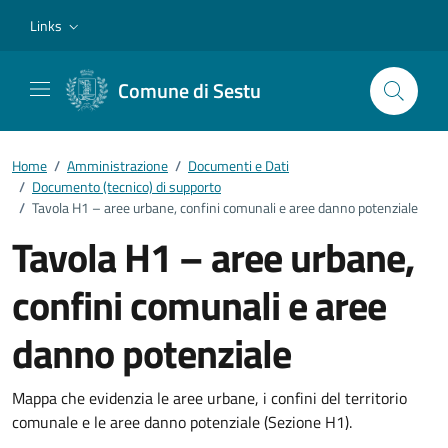
Vai ai contenuti
Vai al footer
Links
Comune di Sestu
Home
/
Amministrazione
/
Documenti e Dati
/
Documento (tecnico) di supporto
/
Tavola H1 – aree urbane, confini comunali e aree danno potenziale
Tavola H1 – aree urbane,
confini comunali e aree
danno potenziale
Dettagli del documento
Mappa che evidenzia le aree urbane, i confini del territorio
comunale e le aree danno potenziale (Sezione H1).