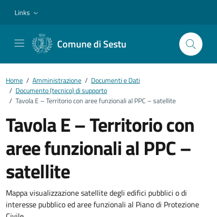
Vai ai contenuti
Vai al footer
Links
Comune di Sestu
Home
/
Amministrazione
/
Documenti e Dati
/
Documento (tecnico) di supporto
/
Tavola E – Territorio con aree funzionali al PPC – satellite
Tavola E – Territorio con
aree funzionali al PPC –
satellite
Dettagli del documento
Mappa visualizzazione satellite degli edifici pubblici o di
interesse pubblico ed aree funzionali al Piano di Protezione
Civile