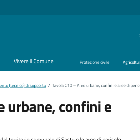
i
Vivere il Comune
Protezione civile
Agricoltu
nto (tecnico) di supporto
/
Tavola C10 – Aree urbane, confini e aree di peric
 urbane, confini e
del territorio comunale di Sestu e le aree di pericolo