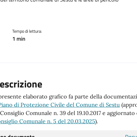
ento
Tempo di lettura:
1 min
escrizione
 presente elaborato grafico fa parte della document
Piano di Protezione Civile del Comune di Sestu
(appro
 Consiglio Comunale n. 39 del 19.10.2017 e aggiornat
nsiglio Comunale n. 5 del 20.03.2025
).
ipo documento
Docu