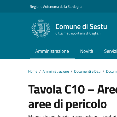
Vai ai contenuti
Vai al footer
Regione Autonoma della Sardegna
Comune di Sestu
Città metropolitana di Cagliari
Amministrazione
Novità
Serviz
Home
/
Amministrazione
/
Documenti e Dati
/
Docume
Tavola C10 – Aree
aree di pericolo
Mappa che evidenzia le aree urbane, i confini 