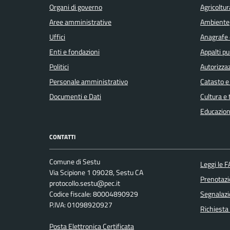
Organi di governo
Agricoltur
Aree amministrative
Ambiente
Uffici
Anagrafe e
Enti e fondazioni
Appalti pu
Politici
Autorizzaz
Personale amministrativo
Catasto e
Documenti e Dati
Cultura e
Educazion
CONTATTI
Comune di Sestu
Leggi le 
Via Scipione 1 09028, Sestu CA
Prenotaz
protocollo.sestu@pec.it
Codice fiscale: 80004890929
Segnalazi
P.IVA: 01098920927
Richiesta
Posta Elettronica Certificata