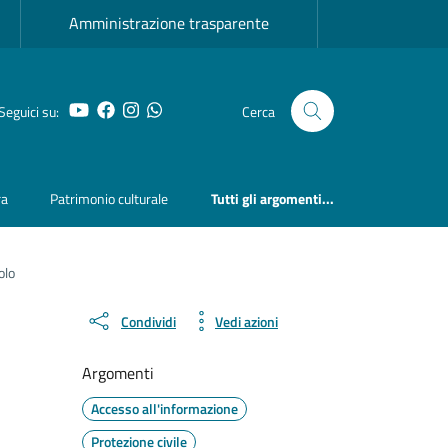
Amministrazione trasparente
YouTube
Facebook
Instagram
Whatsapp
Seguici su:
Cerca
ra
Patrimonio culturale
Tutti gli argomenti...
olo
Condividi
Vedi azioni
Argomenti
Accesso all'informazione
Protezione civile