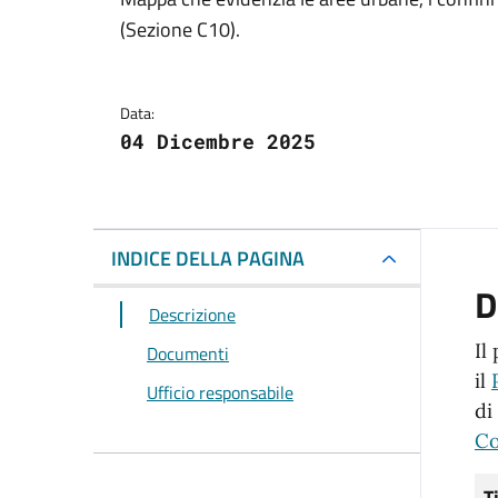
Dettagli del docum
(Sezione C10).
Data:
04 Dicembre 2025
INDICE DELLA PAGINA
D
Descrizione
Il
Documenti
il
Ufficio responsabile
di
Co
T