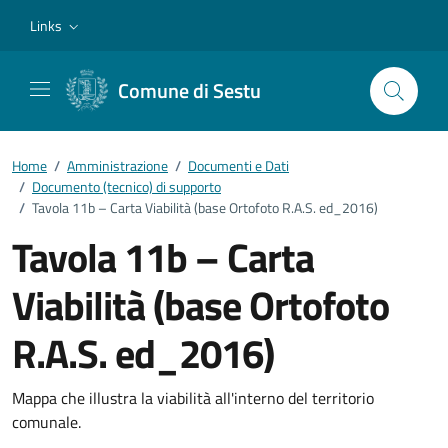
Vai ai contenuti
Vai al footer
Links
Comune di Sestu
Home
/
Amministrazione
/
Documenti e Dati
/
Documento (tecnico) di supporto
/
Tavola 11b – Carta Viabilità (base Ortofoto R.A.S. ed_2016)
Tavola 11b – Carta
Viabilità (base Ortofoto
R.A.S. ed_2016)
Dettagli del documento
Mappa che illustra la viabilità all'interno del territorio
comunale.