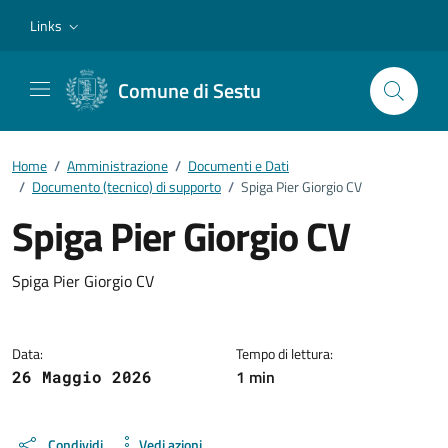
Vai ai contenuti
Vai al footer
Links
Comune di Sestu
Home
/
Amministrazione
/
Documenti e Dati
/
Documento (tecnico) di supporto
/
Spiga Pier Giorgio CV
Spiga Pier Giorgio CV
Dettagli del documento
Spiga Pier Giorgio CV
Data:
Tempo di lettura:
1 min
26 Maggio 2026
Condividi
Vedi azioni