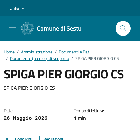
Vai ai contenuti
Vai al footer
Links
Comune di Sestu
Home
/
Amministrazione
/
Documenti e Dati
/
Documento (tecnico) di supporto
/
SPIGA PIER GIORGIO CS
SPIGA PIER GIORGIO CS
Dettagli del documento
SPIGA PIER GIORGIO CS
Data:
Tempo di lettura:
1 min
26 Maggio 2026
Condividi
Vedi azioni