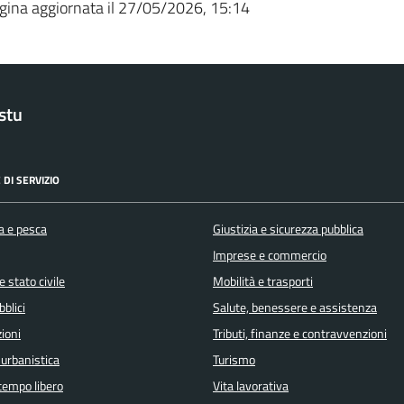
gina aggiornata il 27/05/2026, 15:14
stu
 DI SERVIZIO
a e pesca
Giustizia e sicurezza pubblica
Imprese e commercio
 stato civile
Mobilità e trasporti
bblici
Salute, benessere e assistenza
ioni
Tributi, finanze e contravvenzioni
 urbanistica
Turismo
 tempo libero
Vita lavorativa