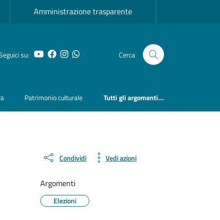
Amministrazione trasparente
YouTube
Facebook
Instagram
Whatsapp
Seguici su:
Cerca
ra
Patrimonio culturale
Tutti gli argomenti...
Condividi
Vedi azioni
Argomenti
Elezioni