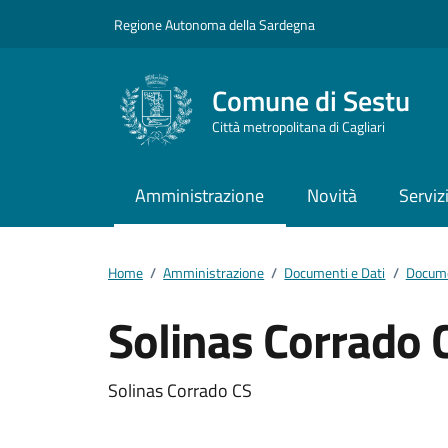
Vai ai contenuti
Vai al footer
Regione Autonoma della Sardegna
Comune di Sestu
Città metropolitana di Cagliari
Amministrazione
Novità
Serviz
Home
/
Amministrazione
/
Documenti e Dati
/
Docume
Solinas Corrado 
Dettagli del docum
Solinas Corrado CS