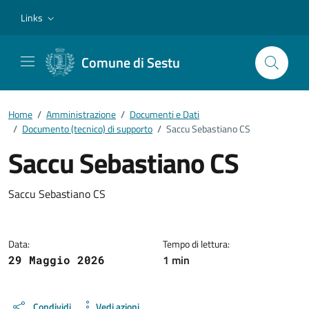
Vai ai contenuti
Vai al footer
Links
Comune di Sestu
Home
/
Amministrazione
/
Documenti e Dati
/
Documento (tecnico) di supporto
/
Saccu Sebastiano CS
Saccu Sebastiano CS
Dettagli del documento
Saccu Sebastiano CS
Data:
Tempo di lettura:
1 min
29 Maggio 2026
Condividi
Vedi azioni