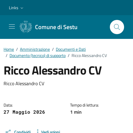
Vai ai contenuti
Vai al footer
Links
Comune di Sestu
Home
/
Amministrazione
/
Documenti e Dati
/
Documento (tecnico) di supporto
/
Ricco Alessandro CV
Ricco Alessandro CV
Dettagli del documento
Ricco Alessandro CV
Data:
Tempo di lettura:
1 min
27 Maggio 2026
Condividi
Vedi azioni