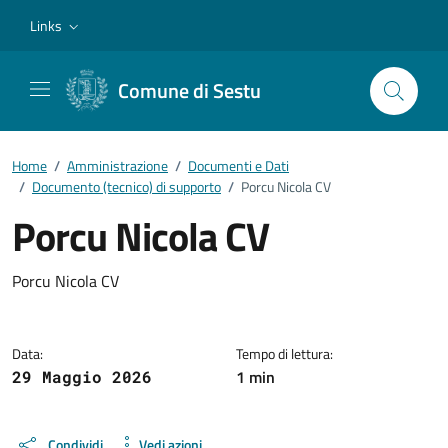
Vai ai contenuti
Vai al footer
Links
Comune di Sestu
Home
/
Amministrazione
/
Documenti e Dati
/
Documento (tecnico) di supporto
/
Porcu Nicola CV
Porcu Nicola CV
Dettagli del documento
Porcu Nicola CV
Data:
Tempo di lettura:
1 min
29 Maggio 2026
Condividi
Vedi azioni