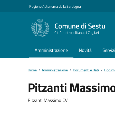
Vai ai contenuti
Vai al footer
Regione Autonoma della Sardegna
Comune di Sestu
Città metropolitana di Cagliari
Amministrazione
Novità
Serviz
Home
/
Amministrazione
/
Documenti e Dati
/
Docume
Pitzanti Massim
Dettagli del docum
Pitzanti Massimo CV