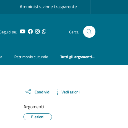
Amministrazione trasparente
YouTube
Facebook
Instagram
Whatsapp
Seguici su:
Cerca
ra
Patrimonio culturale
Tutti gli argomenti...
Condividi
Vedi azioni
Argomenti
Elezioni