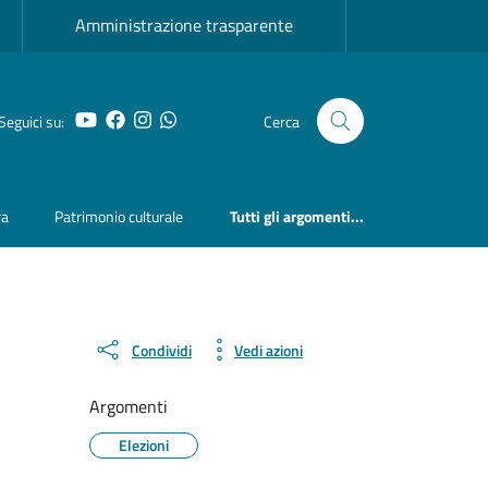
Amministrazione trasparente
YouTube
Facebook
Instagram
Whatsapp
Seguici su:
Cerca
ra
Patrimonio culturale
Tutti gli argomenti...
Condividi
Vedi azioni
Argomenti
Elezioni