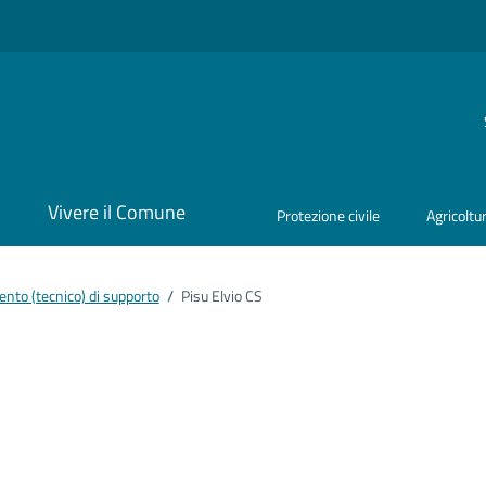
i
Vivere il Comune
Protezione civile
Agricoltu
nto (tecnico) di supporto
/
Pisu Elvio CS
ento