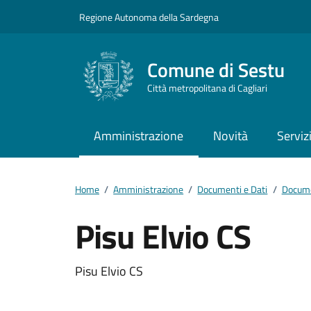
Vai ai contenuti
Vai al footer
Regione Autonoma della Sardegna
Comune di Sestu
Città metropolitana di Cagliari
Amministrazione
Novità
Serviz
Home
/
Amministrazione
/
Documenti e Dati
/
Docume
Pisu Elvio CS
Dettagli del docum
Pisu Elvio CS