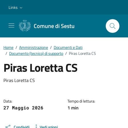
Vai ai contenuti
Vai al footer
Links
Comune di Sestu
Home
/
Amministrazione
/
Documenti e Dati
/
Documento (tecnico) di supporto
/
Piras Loretta CS
Piras Loretta CS
Dettagli del documento
Piras Loretta CS
Data:
Tempo di lettura:
1 min
27 Maggio 2026
Condividi
Vedi azioni