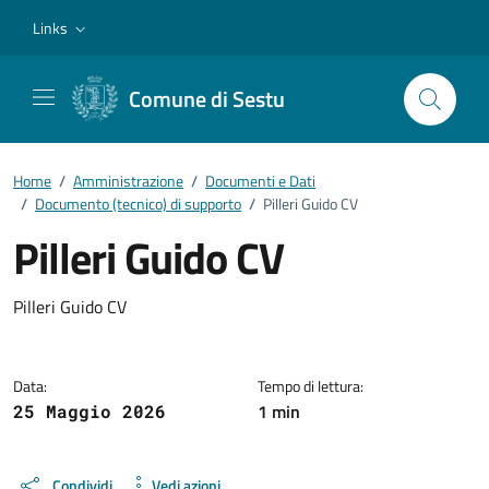
Vai ai contenuti
Vai al footer
Links
Comune di Sestu
Home
/
Amministrazione
/
Documenti e Dati
/
Documento (tecnico) di supporto
/
Pilleri Guido CV
Pilleri Guido CV
Dettagli del documento
Pilleri Guido CV
Data:
Tempo di lettura:
1 min
25 Maggio 2026
Condividi
Vedi azioni