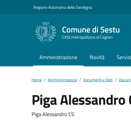
Vai ai contenuti
Vai al footer
Regione Autonoma della Sardegna
Comune di Sestu
Città metropolitana di Cagliari
Amministrazione
Novità
Serviz
Home
/
Amministrazione
/
Documenti e Dati
/
Docume
Piga Alessandro 
Dettagli del docum
Piga Alessandro CS