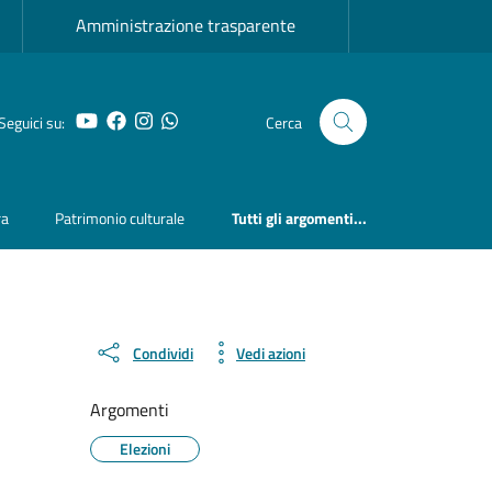
Amministrazione trasparente
YouTube
Facebook
Instagram
Whatsapp
Seguici su:
Cerca
ra
Patrimonio culturale
Tutti gli argomenti...
Condividi
Vedi azioni
Argomenti
Elezioni