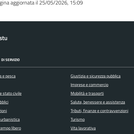
gina aggiornata il 25/05/2026, 15:09
stu
 DI SERVIZIO
a e pesca
Giustizia e sicurezza pubblica
Imprese e commercio
 stato civile
Mobilità e trasporti
bblici
Salute, benessere e assistenza
ioni
Tributi, finanze e contravvenzioni
 urbanistica
Turismo
 tempo libero
Vita lavorativa