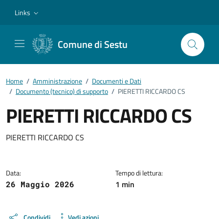
Vai ai contenuti
Vai al footer
Links
Comune di Sestu
Home
/
Amministrazione
/
Documenti e Dati
/
Documento (tecnico) di supporto
/
PIERETTI RICCARDO CS
PIERETTI RICCARDO CS
Dettagli del documento
PIERETTI RICCARDO CS
Data:
Tempo di lettura:
1 min
26 Maggio 2026
Condividi
Vedi azioni