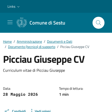
Vai ai contenuti
Vai al footer
Links
Comune di Sestu
Home
/
Amministrazione
/
Documenti e Dati
/
Documento (tecnico) di supporto
/
Picciau Giuseppe CV
Picciau Giuseppe CV
Dettagli del documento
Curriculum vitae di Picciau Giuseppe
Data:
Tempo di lettura:
1 min
28 Maggio 2026
Condividi
Vedi azioni