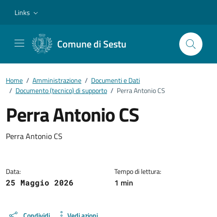
Vai ai contenuti
Vai al footer
Links
Comune di Sestu
Home
/
Amministrazione
/
Documenti e Dati
/
Documento (tecnico) di supporto
/
Perra Antonio CS
Perra Antonio CS
Dettagli del documento
Perra Antonio CS
Data:
Tempo di lettura:
1 min
25 Maggio 2026
Condividi
Vedi azioni