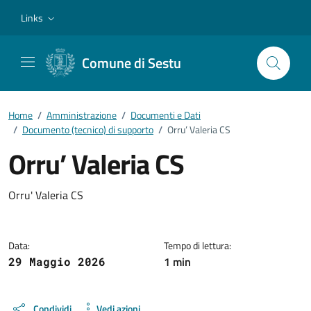
Vai ai contenuti
Vai al footer
Links
Comune di Sestu
Home
/
Amministrazione
/
Documenti e Dati
/
Documento (tecnico) di supporto
/
Orru’ Valeria CS
Orru’ Valeria CS
Dettagli del documento
Orru' Valeria CS
Data:
Tempo di lettura:
1 min
29 Maggio 2026
Condividi
Vedi azioni