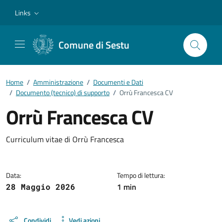
Vai ai contenuti
Vai al footer
Links
Comune di Sestu
Home
/
Amministrazione
/
Documenti e Dati
/
Documento (tecnico) di supporto
/
Orrù Francesca CV
Orrù Francesca CV
Dettagli del documento
Curriculum vitae di Orrù Francesca
Data:
Tempo di lettura:
1 min
28 Maggio 2026
Condividi
Vedi azioni