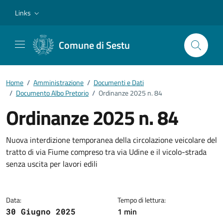
Vai ai contenuti
Vai al footer
Links
Comune di Sestu
Home
/
Amministrazione
/
Documenti e Dati
/
Documento Albo Pretorio
/
Ordinanze 2025 n. 84
Ordinanze 2025 n. 84
Dettagli del documento
Nuova interdizione temporanea della circolazione veicolare del
tratto di via Fiume compreso tra via Udine e il vicolo-strada
senza uscita per lavori edili
Data:
Tempo di lettura:
1 min
30 Giugno 2025