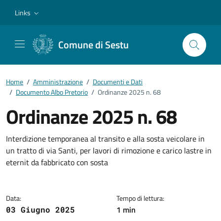
Vai ai contenuti
Vai al footer
Links
Comune di Sestu
Home
/
Amministrazione
/
Documenti e Dati
/
Documento Albo Pretorio
/
Ordinanze 2025 n. 68
Ordinanze 2025 n. 68
Dettagli del documento
Interdizione temporanea al transito e alla sosta veicolare in
un tratto di via Santi, per lavori di rimozione e carico lastre in
eternit da fabbricato con sosta
Data:
Tempo di lettura:
1 min
03 Giugno 2025