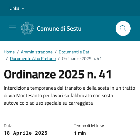
Vai ai contenuti
Vai al footer
Links
Comune di Sestu
Home
/
Amministrazione
/
Documenti e Dati
/
Documento Albo Pretorio
/
Ordinanze 2025 n. 41
Ordinanze 2025 n. 41
Dettagli del documento
Interdizione temporanea del transito e della sosta in un tratto
di via Montesanto per lavori su fabbricato con sosta
autoveicolo ad uso speciale su carreggiata
Data:
Tempo di lettura:
1 min
18 Aprile 2025