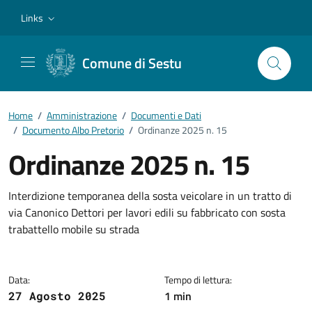
Vai ai contenuti
Vai al footer
Links
Comune di Sestu
Home
/
Amministrazione
/
Documenti e Dati
/
Documento Albo Pretorio
/
Ordinanze 2025 n. 15
Ordinanze 2025 n. 15
Dettagli del documento
Interdizione temporanea della sosta veicolare in un tratto di
via Canonico Dettori per lavori edili su fabbricato con sosta
trabattello mobile su strada
Data:
Tempo di lettura:
1 min
27 Agosto 2025