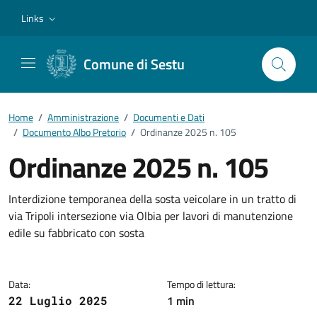
Vai ai contenuti
Vai al footer
Links
Comune di Sestu
Home
/
Amministrazione
/
Documenti e Dati
/
Documento Albo Pretorio
/
Ordinanze 2025 n. 105
Ordinanze 2025 n. 105
Dettagli del documento
Interdizione temporanea della sosta veicolare in un tratto di
via Tripoli intersezione via Olbia per lavori di manutenzione
edile su fabbricato con sosta
Data:
Tempo di lettura:
1 min
22 Luglio 2025