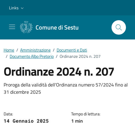
Vai ai contenuti
Vai al footer
Links
Comune di Sestu
Home
/
Amministrazione
/
Documenti e Dati
/
Documento Albo Pretorio
/
Ordinanze 2024 n. 207
Ordinanze 2024 n. 207
Dettagli del documento
Proroga della validità dell'Ordinanza numero 57/2024 fino al
31 dicembre 2025
Data:
Tempo di lettura:
1 min
14 Gennaio 2025