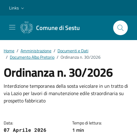
Vai ai contenuti
Vai al footer
Links
Comune di Sestu
Home
/
Amministrazione
/
Documenti e Dati
/
Documento Albo Pretorio
/
Ordinanza n. 30/2026
Ordinanza n. 30/2026
Dettagli del documento
Interdizione temporanea della sosta veicolare in un tratto di
via Lazio per lavori di manutenzione edile straordinaria su
prospetto fabbricato
Data:
Tempo di lettura:
1 min
07 Aprile 2026